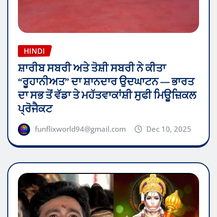
HINDI
ਸ਼ਾਰੀਬ ਸਬਰੀ ਅਤੇ ਤੋਸ਼ੀ ਸਬਰੀ ਨੇ ਕੀਤਾ
“ਰੂਹਾਨੀਅਤ” ਦਾ ਸ਼ਾਨਦਾਰ ਉਦਘਾਟਨ — ਭਾਰਤ
ਦਾ ਸਭ ਤੋਂ ਵੱਡਾ ਤੇ ਮਹੱਤਵਾਕਾਂਸ਼ੀ ਸੁਫੀ ਮਿਊਜ਼ਿਕਲ
ਪ੍ਰੋਜੈਕਟ
funflixworld94@gmail.com
Dec 10, 2025