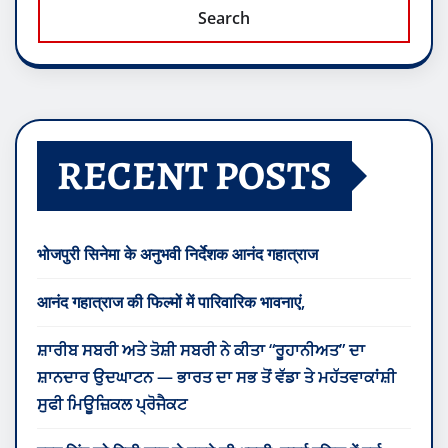
Search
RECENT POSTS
भोजपुरी सिनेमा के अनुभवी निर्देशक आनंद गहात्राज
आनंद गहात्राज की फिल्मों में पारिवारिक भावनाएं,
ਸ਼ਾਰੀਬ ਸਬਰੀ ਅਤੇ ਤੋਸ਼ੀ ਸਬਰੀ ਨੇ ਕੀਤਾ “ਰੂਹਾਨੀਅਤ” ਦਾ
ਸ਼ਾਨਦਾਰ ਉਦਘਾਟਨ — ਭਾਰਤ ਦਾ ਸਭ ਤੋਂ ਵੱਡਾ ਤੇ ਮਹੱਤਵਾਕਾਂਸ਼ੀ
ਸੁਫੀ ਮਿਊਜ਼ਿਕਲ ਪ੍ਰੋਜੈਕਟ