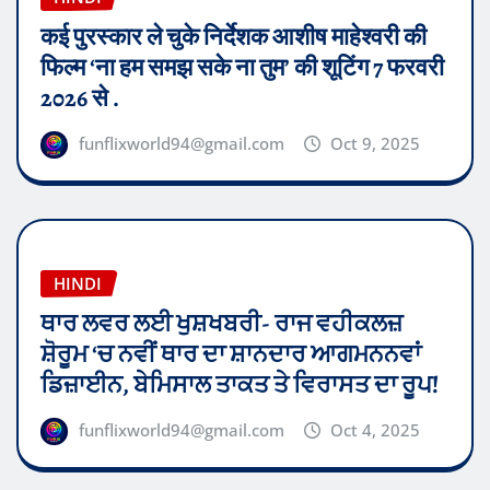
कई पुरस्कार ले चुके निर्देशक आशीष माहेश्वरी की
फिल्म ‘ना हम समझ सके ना तुम’ की शूटिंग 7 फरवरी
2026 से .
funflixworld94@gmail.com
Oct 9, 2025
HINDI
ਥਾਰ ਲਵਰ ਲਈ ਖੁਸ਼ਖਬਰੀ- ਰਾਜ ਵਹੀਕਲਜ਼
ਸ਼ੋਰੂਮ ‘ਚ ਨਵੀਂ ਥਾਰ ਦਾ ਸ਼ਾਨਦਾਰ ਆਗਮਨਨਵਾਂ
ਡਿਜ਼ਾਈਨ, ਬੇਮਿਸਾਲ ਤਾਕਤ ਤੇ ਵਿਰਾਸਤ ਦਾ ਰੂਪ!
funflixworld94@gmail.com
Oct 4, 2025