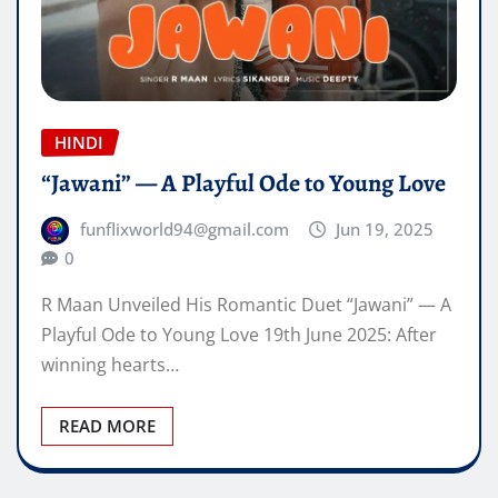
HINDI
“Jawani” — A Playful Ode to Young Love
funflixworld94@gmail.com
Jun 19, 2025
0
R Maan Unveiled His Romantic Duet “Jawani” — A
Playful Ode to Young Love 19th June 2025: After
winning hearts…
READ MORE