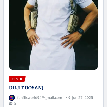
HINDI
DILJIT DOSANJ
funflixworld94@gmail.com
Jun 27, 2025
0