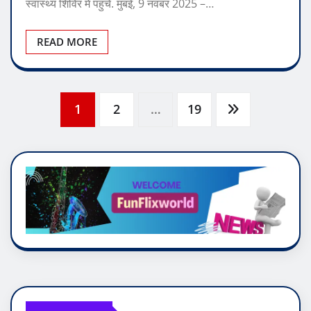
0
हारून राशिद खान ने ज़ारा खान की मोम फाउंडेशन के निःशुल्क
स्वास्थ्य शिविर में पहुचे. मुंबई, 9 नवंबर 2025 –…
READ MORE
Posts
1
2
…
19
pagination