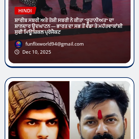
HINDI
ਸ਼ਾਰੀਬ ਸਬਰੀ ਅਤੇ ਤੋਸ਼ੀ ਸਬਰੀ ਨੇ ਕੀਤਾ “ਰੂਹਾਨੀਅਤ” ਦਾ
ਸ਼ਾਨਦਾਰ ਉਦਘਾਟਨ — ਭਾਰਤ ਦਾ ਸਭ ਤੋਂ ਵੱਡਾ ਤੇ ਮਹੱਤਵਾਕਾਂਸ਼ੀ
ਸੁਫੀ ਮਿਊਜ਼ਿਕਲ ਪ੍ਰੋਜੈਕਟ
funflixworld94@gmail.com
Dec 10, 2025