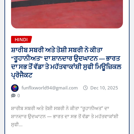
HINDI
ਸ਼ਾਰੀਬ ਸਬਰੀ ਅਤੇ ਤੋਸ਼ੀ ਸਬਰੀ ਨੇ ਕੀਤਾ
“ਰੂਹਾਨੀਅਤ” ਦਾ ਸ਼ਾਨਦਾਰ ਉਦਘਾਟਨ — ਭਾਰਤ
ਦਾ ਸਭ ਤੋਂ ਵੱਡਾ ਤੇ ਮਹੱਤਵਾਕਾਂਸ਼ੀ ਸੁਫੀ ਮਿਊਜ਼ਿਕਲ
ਪ੍ਰੋਜੈਕਟ
funflixworld94@gmail.com
Dec 10, 2025
0
ਸ਼ਾਰੀਬ ਸਬਰੀ ਅਤੇ ਤੋਸ਼ੀ ਸਬਰੀ ਨੇ ਕੀਤਾ “ਰੂਹਾਨੀਅਤ” ਦਾ