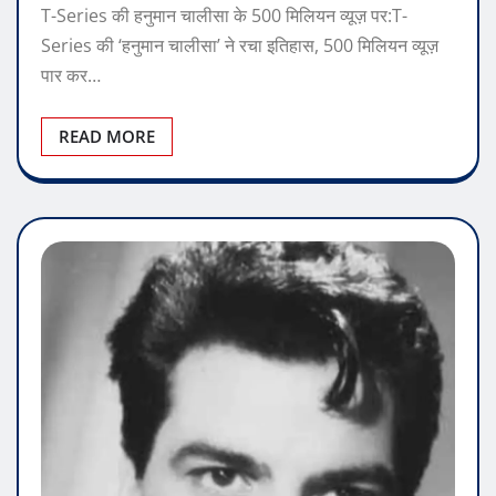
funflixworld94@gmail.com
Nov 26, 2025
0
T-Series की हनुमान चालीसा के 500 मिलियन व्यूज़ पर:T-
Series की ‘हनुमान चालीसा’ ने रचा इतिहास, 500 मिलियन व्यूज़
पार कर…
READ MORE