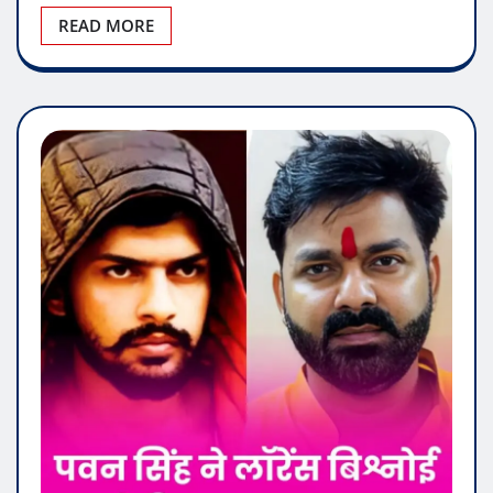
ਸ਼ਾਨਦਾਰ ਉਦਘਾਟਨ — ਭਾਰਤ ਦਾ ਸਭ ਤੋਂ ਵੱਡਾ ਤੇ ਮਹੱਤਵਾਕਾਂਸ਼ੀ
ਸੁਫੀ…
READ MORE