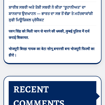
भोजपुरी सिनेमा के अनुभवी निर्देशक आनंद गहात्राज
आनंद गहात्राज की फिल्मों में पारिवारिक भावनाएं,
ਸ਼ਾਰੀਬ ਸਬਰੀ ਅਤੇ ਤੋਸ਼ੀ ਸਬਰੀ ਨੇ ਕੀਤਾ “ਰੂਹਾਨੀਅਤ” ਦਾ
ਸ਼ਾਨਦਾਰ ਉਦਘਾਟਨ — ਭਾਰਤ ਦਾ ਸਭ ਤੋਂ ਵੱਡਾ ਤੇ ਮਹੱਤਵਾਕਾਂਸ਼ੀ
ਸੁਫੀ ਮਿਊਜ਼ਿਕਲ ਪ੍ਰੋਜੈਕਟ
पवन सिंह को मिली जान से मारने की धमकी,.मुम्बई पुलिस में दर्ज
कराई शिकायत.
भोजपुरी बिरहा गायक का बेटा सोनू बनारसी बना भोजपुरी फिल्मों का
हीरो।