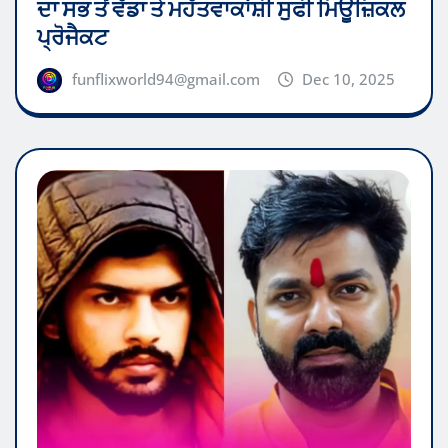
ਦਾ ਸਭ ਤੋਂ ਵੱਡਾ ਤੇ ਮਹੱਤਵਾਕਾਂਸ਼ੀ ਸੁਫੀ ਮਿਊਜ਼ਿਕਲ
ਪ੍ਰੋਜੈਕਟ
funflixworld94@gmail.com
Dec 10, 2025