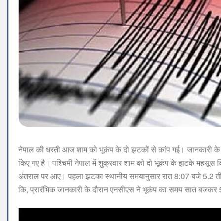
नेपाल की धरती आज शाम को भूकंप के दो झटकों से कांप गई। जानकारी के म
किए गए है। पश्चिमी नेपाल में शुक्रवार शाम को दो भूकंप के झटके महसूस क
अंतराल पर आए। पहला झटका स्थानीय समयानुसार रात 8:07 बजे 5.2 तीव्
कि, प्रारंभिक जानकारी के दौरान एनसीएस ने भूकंप का समय सात बजक