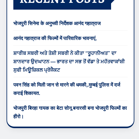
भोजपुरी सिनेमा के अनुभवी निर्देशक आनंद गहात्राज
आनंद गहात्राज की फिल्मों में पारिवारिक भावनाएं,
ਸ਼ਾਰੀਬ ਸਬਰੀ ਅਤੇ ਤੋਸ਼ੀ ਸਬਰੀ ਨੇ ਕੀਤਾ “ਰੂਹਾਨੀਅਤ” ਦਾ
ਸ਼ਾਨਦਾਰ ਉਦਘਾਟਨ — ਭਾਰਤ ਦਾ ਸਭ ਤੋਂ ਵੱਡਾ ਤੇ ਮਹੱਤਵਾਕਾਂਸ਼ੀ
ਸੁਫੀ ਮਿਊਜ਼ਿਕਲ ਪ੍ਰੋਜੈਕਟ
पवन सिंह को मिली जान से मारने की धमकी,.मुम्बई पुलिस में दर्ज
कराई शिकायत.
भोजपुरी बिरहा गायक का बेटा सोनू बनारसी बना भोजपुरी फिल्मों का
हीरो।