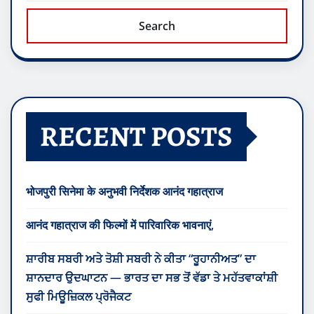
Search
RECENT POSTS
भोजपुरी सिनेमा के अनुभवी निर्देशक आनंद गहात्राज
आनंद गहात्राज की फिल्मों में पारिवारिक भावनाएं,
ਸ਼ਾਰੀਬ ਸਬਰੀ ਅਤੇ ਤੋਸ਼ੀ ਸਬਰੀ ਨੇ ਕੀਤਾ “ਰੂਹਾਨੀਅਤ” ਦਾ
ਸ਼ਾਨਦਾਰ ਉਦਘਾਟਨ — ਭਾਰਤ ਦਾ ਸਭ ਤੋਂ ਵੱਡਾ ਤੇ ਮਹੱਤਵਾਕਾਂਸ਼ੀ
ਸੁਫੀ ਮਿਊਜ਼ਿਕਲ ਪ੍ਰੋਜੈਕਟ