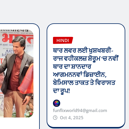
HINDI
ਥਾਰ ਲਵਰ ਲਈ ਖੁਸ਼ਖਬਰੀ-
ਰਾਜ ਵਹੀਕਲਜ਼ ਸ਼ੋਰੂਮ ‘ਚ ਨਵੀਂ
ਥਾਰ ਦਾ ਸ਼ਾਨਦਾਰ
ਆਗਮਨਨਵਾਂ ਡਿਜ਼ਾਈਨ,
ਬੇਮਿਸਾਲ ਤਾਕਤ ਤੇ ਵਿਰਾਸਤ
ਦਾ ਰੂਪ!
funflixworld94@gmail.com
Oct 4, 2025