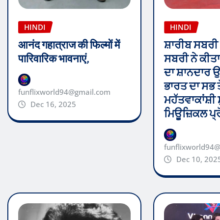
HINDI
HINDI
आनंद गहात्राज की फिल्मों में
ਸ਼ਾਰੀਬ ਸਬਰੀ 
पारिवारिक भावनाएं,
ਸਬਰੀ ਨੇ ਕੀਤ
ਦਾ ਸ਼ਾਨਦਾਰ
ਭਾਰਤ ਦਾ ਸਭ ਤੋਂ
funflixworld94@gmail.com
ਮਹੱਤਵਾਕਾਂਸ਼ੀ 
Dec 16, 2025
ਮਿਊਜ਼ਿਕਲ ਪ੍
funflixworld94
Dec 10, 202