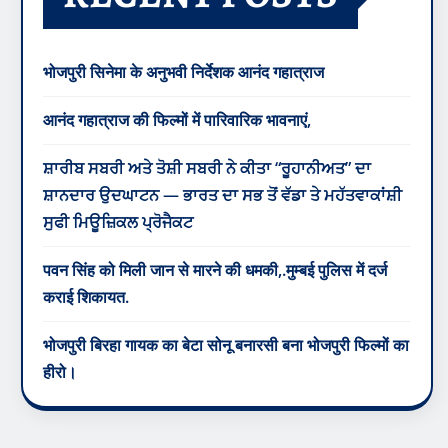
भोजपुरी सिनेमा के अनुभवी निर्देशक आनंद गहात्राज
आनंद गहात्राज की फिल्मों में पारिवारिक भावनाएं,
ਸ਼ਾਰੀਬ ਸਬਰੀ ਅਤੇ ਤੋਸ਼ੀ ਸਬਰੀ ਨੇ ਕੀਤਾ “ਰੂਹਾਨੀਅਤ” ਦਾ
ਸ਼ਾਨਦਾਰ ਉਦਘਾਟਨ — ਭਾਰਤ ਦਾ ਸਭ ਤੋਂ ਵੱਡਾ ਤੇ ਮਹੱਤਵਾਕਾਂਸ਼ੀ
ਸੁਫੀ ਮਿਊਜ਼ਿਕਲ ਪ੍ਰੋਜੈਕਟ
पवन सिंह को मिली जान से मारने की धमकी,.मुम्बई पुलिस में दर्ज
कराई शिकायत.
भोजपुरी बिरहा गायक का बेटा सोनू बनारसी बना भोजपुरी फिल्मों का
हीरो।