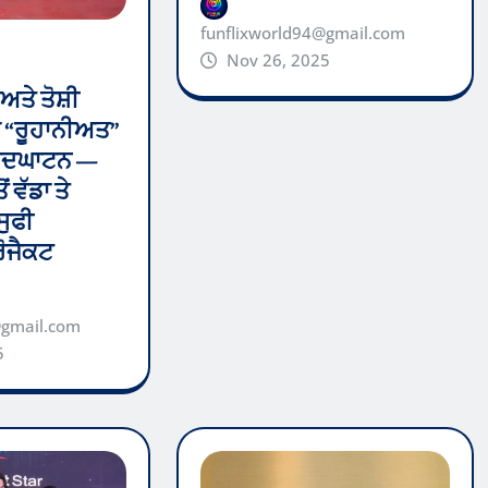
funflixworld94@gmail.com
Nov 26, 2025
ਅਤੇ ਤੋਸ਼ੀ
ਾ “ਰੂਹਾਨੀਅਤ”
 ਉਦਘਾਟਨ —
 ਵੱਡਾ ਤੇ
ਸੁਫੀ
ਰੋਜੈਕਟ
@gmail.com
5